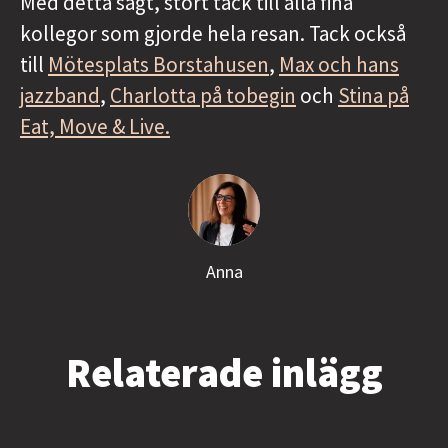
Med detta sagt, stort tack till alla fina
kollegor som gjorde hela resan. Tack också
till
Mötesplats Borstahusen
,
Max och hans
jazzband
,
Charlotta på tobegin
och
Stina på
Eat, Move & Live.
Anna
Relaterade inlägg
Hur skapar man en arbetsplats
Möt Alice och Lina - våra
Meet Laurel: Our latest star in
att längta till?
praktikanter
English copywriting.