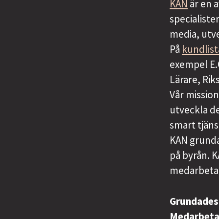
KAN
är en 
specialiste
media, utve
På
kundlis
exempel E.
Lärare, Ri
Vår mission
utveckla de
smart tjäns
KAN grundad
på byrån. K
medarbetar
Grundade
Medarbet