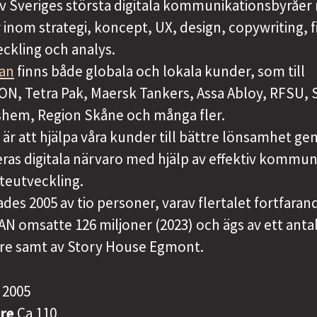
av Sveriges största digitala kommunikationsbyråer
r inom strategi, koncept, UX, design, copywriting, f
ckling och analys.
tan
finns både globala och lokala kunder, som till
ON, Tetra Pak, Maersk Tankers, Assa Abloy, RFSU, 
kshem, Region Skåne och många fler.
 är att hjälpa våra kunder till bättre lönsamhet g
ras digitala närvaro med hjälp av effektiv kommun
teutveckling.
es 2005 av tio personer, varav flertalet fortfaran
AN omsatte 126 miljoner (2023) och ägs av ett anta
e samt av Story House Egmont.
s
2005
are
Ca 110