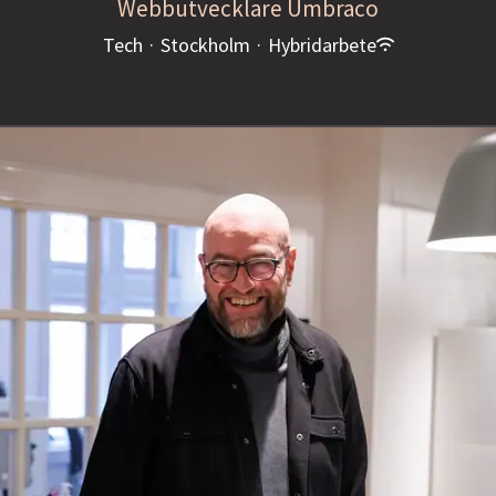
Webbutvecklare Umbraco
Tech
·
Stockholm
·
Hybridarbete