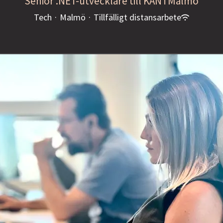
Senior .NET-utvecklare till KAN i Malmö
Tech
·
Malmö
·
Tillfälligt distansarbete