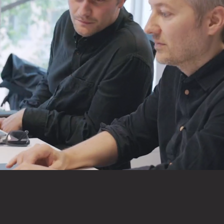
härligt gäng som älskar a
kul på jobbet
v Sveriges största och högst rankade digitala byrå
ister som drivs av att skapa digital kommunikation
ika kundupplevelser. Vi har kontor i Malmö och i
Är du vår nästa prestigelösa och drivna kollega? D
rtorget i Malmö och i Skrapan på Södermalm i Stoc
na om du har erfarenhet och idéer som kan ta våra