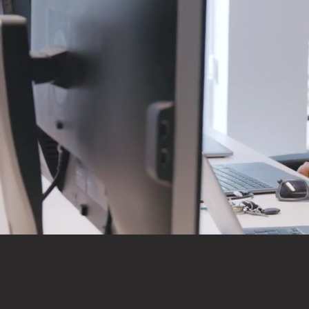
Ett 
KAN
är en a
110 special
utveckla un
Stockholm. 
oss på Sto
träffas gär
nästa nivå.