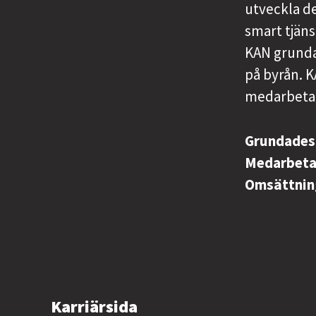
utveckla de
smart tjäns
KAN grundad
på byrån. K
medarbetar
Grundade
Medarbet
Omsättni
Karriärsida