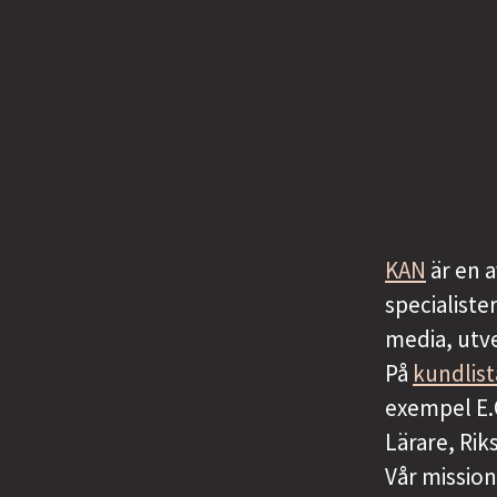
KAN
är en 
specialiste
media, utve
På
kundlis
exempel E.
Lärare, Ri
Vår mission