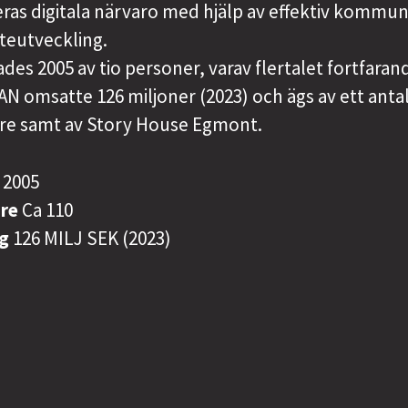
ras digitala närvaro med hjälp av effektiv kommun
teutveckling.
es 2005 av tio personer, varav flertalet fortfaran
AN omsatte 126 miljoner (2023) och ägs av ett anta
e samt av Story House Egmont.
s
2005
are
Ca 110
ng
126 MILJ SEK (2023)