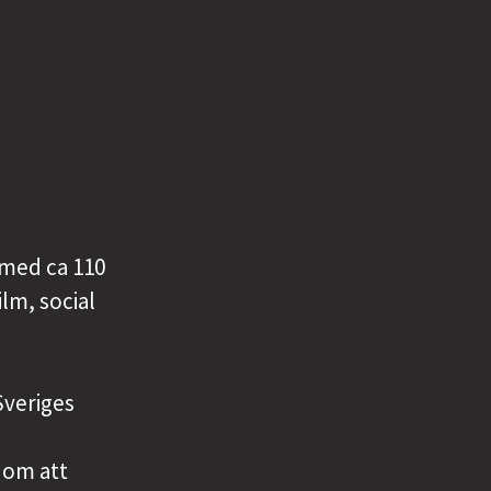
 med ca 110
ilm, social
Sveriges
enom att