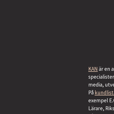
KAN
är en 
specialiste
media, utve
På
kundlis
exempel E.
Lärare, Ri