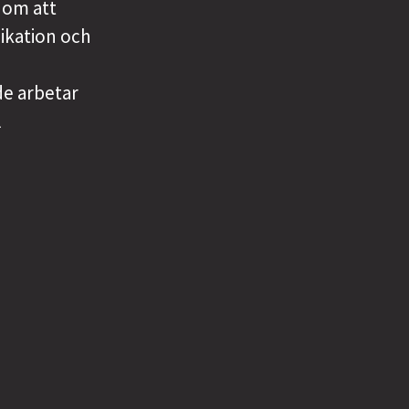
enom att
ikation och
de arbetar
l