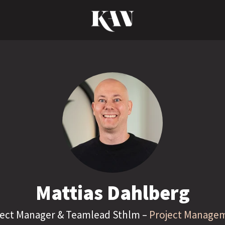
Mattias Dahlberg
ject Manager & Teamlead Sthlm –
Project Manage