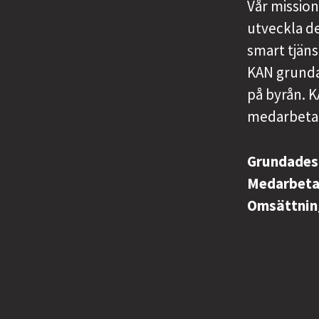
Vår mission
utveckla de
smart tjäns
KAN grundad
på byrån. K
medarbetar
Grundade
Medarbet
Omsättni