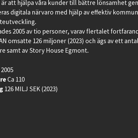
 är att hjälpa våra kunder till bättre lönsamhet g
ras digitala närvaro med hjälp av effektiv kommun
teutveckling.
es 2005 av tio personer, varav flertalet fortfaran
AN omsatte 126 miljoner (2023) och ägs av ett anta
e samt av Story House Egmont.
s
2005
are
Ca 110
ng
126 MILJ SEK (2023)